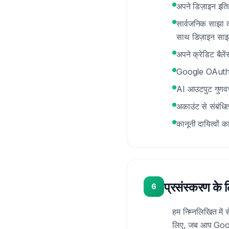
अपने डिज़ाइन इति
सार्वजनिक साझा क
साथ डिज़ाइन साझ
अपने क्रेडिट बैले
Google OAuth का
AI आउटपुट गुणवत्त
अकाउंट से संबंधित
कानूनी दायित्वों 
प्रसंस्करण के 
6
हम निम्नलिखित मे
लिए, जब आप Google