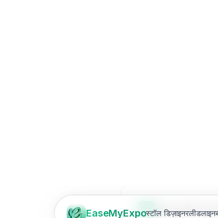
इतिहास के साथ, आ
कर सकें या फिर स
क्रेडिट और भुगत
आवश्यक भुगतान वि
लिंक डेटा शेयर करे
आईडी और संबंधित 
ऐक्सेस कर सकें।
प्रमाणीकरण टोक
टोकन संग्रहीत कर
उपयोग डेटा
:
प्लैट
जानकारी, जिसमें 
जानकारी के स्र
4