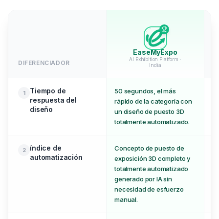
EaseMyExpo
AI Exhibition Platform ·
DIFERENCIADOR
India
Tiempo de
50 segundos, el más
10
1
respuesta del
rápido de la categoría con
so
diseño
un diseño de puesto 3D
totalmente automatizado.
índice de
Concepto de puesto de
Au
2
automatización
exposición 3D completo y
br
totalmente automatizado
sa
generado por IA sin
necesidad de esfuerzo
manual.