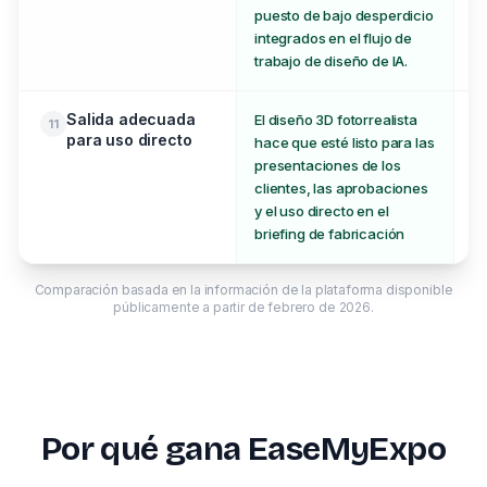
puesto de bajo desperdicio
integrados en el flujo de
trabajo de diseño de IA.
Salida adecuada
El diseño 3D fotorrealista
Re
11
para uso directo
hace que esté listo para las
pr
presentaciones de los
cl
clientes, las aprobaciones
fa
y el uso directo en el
briefing de fabricación
Comparación basada en la información de la plataforma disponible
públicamente a partir de febrero de 2026.
Por qué gana EaseMyExpo