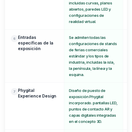
incluidas curvas, planos
abiertos, paredes LED y
configuraciones de
realidad virtual.
Entradas
Se admiten todas las
So
6
específicas de la
configuraciones de stands
in
exposición
de ferias comerciales
co
estándar y los tipos de
industria, incluidas la isla,
la península, la línea y la
esquina.
Phygital
Diseño de puesto de
No
7
Experience Design
exposición Phygital
di
incorporado. pantallas LED,
in
puntos de contacto AR y
di
capas digitales integradas
en el concepto 3D.