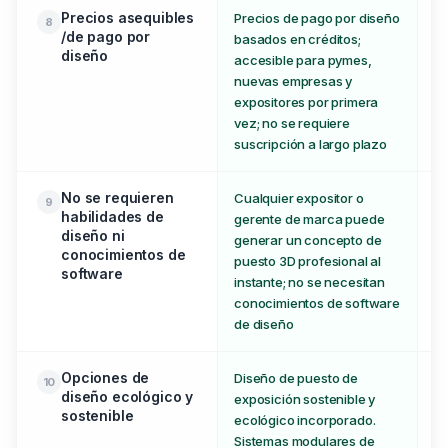
Precios asequibles
Precios de pago por diseño
Mo
8
/de pago por
basados en créditos;
so
diseño
accesible para pymes,
nuevas empresas y
expositores por primera
vez; no se requiere
suscripción a largo plazo
No se requieren
Cualquier expositor o
No
9
habilidades de
gerente de marca puede
ha
diseño ni
generar un concepto de
me
conocimientos de
puesto 3D profesional al
re
software
instante; no se necesitan
es
conocimientos de software
de diseño
Opciones de
Diseño de puesto de
No
10
diseño ecológico y
exposición sostenible y
di
sostenible
ecológico incorporado.
ec
Sistemas modulares de
la