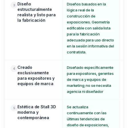
Diseño
Diseños basados en la
So
3
estructuralmente
lógica real de la
va
realista y listo para
construcción de
de
la fabricación
exposiciones. Geometría
mu
edificable con salida lista
fa
para la fabricación
adecuada para uso directo
en la sesión informativa del
contratista.
Creado
Diseñado específicamente
Pl
4
exclusivamente
para expositores, gerentes
ex
para expositores y
de marca y equipos de
pa
equipos de marca
marketing; no se necesita
agencia ni diseñador
Estética de Stall 3D
Se actualiza
Ra
5
moderna y
continuamente con las
al
contemporánea
últimas tendencias de
li
diseño de exposiciones,