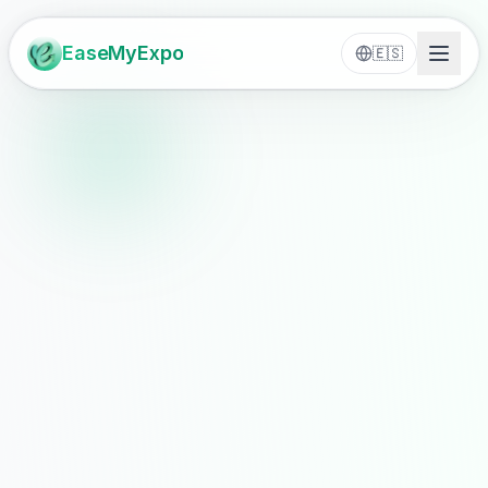
EaseMyExpo
🇪🇸